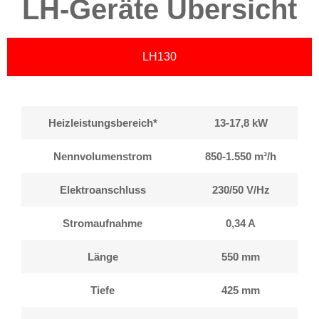
LH-Geräte Übersicht
LH130
Heizleistungsbereich*
13-17,8 kW
Nennvolumenstrom
850-1.550 m³/h
Elektroanschluss
230/50 V/Hz
Stromaufnahme
0,34 A
Länge
550 mm
Tiefe
425 mm